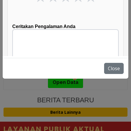
Pasar Kita
Geospasial
E-Walidata
Infografis
Close
Open Data
BERITA TERBARU
Berita Lainnya
LAYANAN PUBLIK AKTUAL