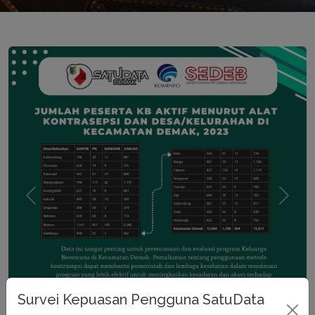
Previous
Next
Survei Kepuasan Pengguna SatuData