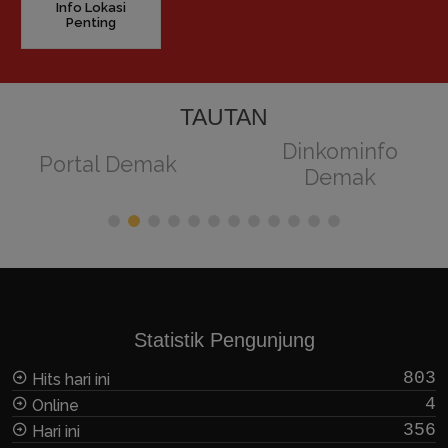
Info Lokasi
Penting
TAUTAN
Dinkominfo
Portal Demak
Demak
Statistik Pengunjung
803
Hits hari ini
4
Online
356
Hari ini