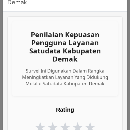
Demak
Data Sektoral
SIPD
DDA
Desa Cantik