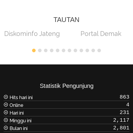
TAUTAN
Diskominfo Jateng
Portal Demak
Statistik Pengunjung
863
Hits hari ini
4
Online
231
Hari ini
2,117
Minggu ini
2,801
Bulan ini